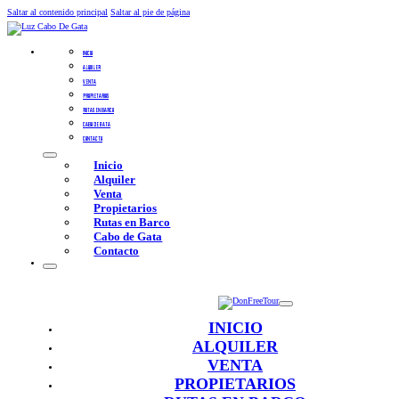
Saltar al contenido principal
Saltar al pie de página
INICIO
ALQUILER
VENTA
PROPIETARIOS
RUTAS EN BARCO
CABO DE GATA
CONTACTO
Inicio
Alquiler
Venta
Propietarios
Rutas en Barco
Cabo de Gata
Contacto
INICIO
ALQUILER
VENTA
PROPIETARIOS