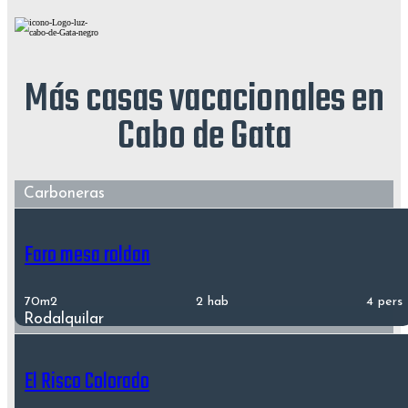
Más casas vacacionales en
Cabo de Gata
Carboneras
Faro mesa roldan
70m2
2 hab
4 pers
Rodalquilar
El Risco Colorado