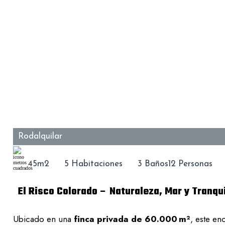
Rodalquilar
45m2
5 Habitaciones
3 Baños
12 Personas
El Risco Colorado – Naturaleza, Mar y Tranqu
Ubicado en una
finca privada de 60.000 m²
, este en