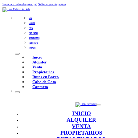
Saltar al contenido principal
Saltar al pie de página
INICIO
ALQUILER
VENTA
PROPIETARIOS
RUTAS EN BARCO
CABO DE GATA
CONTACTO
Inicio
Alquiler
Venta
Propietarios
Rutas en Barco
Cabo de Gata
Contacto
INICIO
ALQUILER
VENTA
PROPIETARIOS