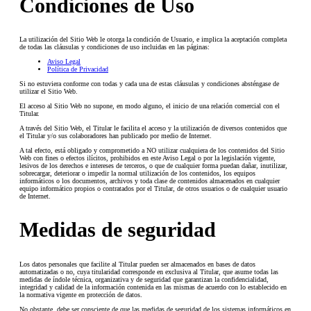
Condiciones de Uso
La utilización del Sitio Web le otorga la condición de Usuario, e implica la aceptación completa
de todas las cláusulas y condiciones de uso incluidas en las páginas:
Aviso Legal
Política de Privacidad
Si no estuviera conforme con todas y cada una de estas cláusulas y condiciones absténgase de
utilizar el Sitio Web.
El acceso al Sitio Web no supone, en modo alguno, el inicio de una relación comercial con el
Titular.
A través del Sitio Web, el Titular le facilita el acceso y la utilización de diversos contenidos que
el Titular y/o sus colaboradores han publicado por medio de Internet.
A tal efecto, está obligado y comprometido a NO utilizar cualquiera de los contenidos del Sitio
Web con fines o efectos ilícitos, prohibidos en este Aviso Legal o por la legislación vigente,
lesivos de los derechos e intereses de terceros, o que de cualquier forma puedan dañar, inutilizar,
sobrecargar, deteriorar o impedir la normal utilización de los contenidos, los equipos
informáticos o los documentos, archivos y toda clase de contenidos almacenados en cualquier
equipo informático propios o contratados por el Titular, de otros usuarios o de cualquier usuario
de Internet.
Medidas de seguridad
Los datos personales que facilite al Titular pueden ser almacenados en bases de datos
automatizadas o no, cuya titularidad corresponde en exclusiva al Titular, que asume todas las
medidas de índole técnica, organizativa y de seguridad que garantizan la confidencialidad,
integridad y calidad de la información contenida en las mismas de acuerdo con lo establecido en
la normativa vigente en protección de datos.
No obstante, debe ser consciente de que las medidas de seguridad de los sistemas informáticos en