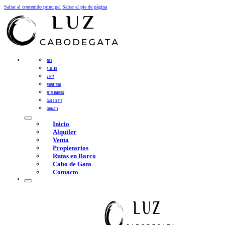
Saltar al contenido principal
Saltar al pie de página
INICIO
ALQUILER
VENTA
PROPIETARIOS
RUTAS EN BARCO
CABO DE GATA
CONTACTO
Inicio
Alquiler
Venta
Propietarios
Rutas en Barco
Cabo de Gata
Contacto