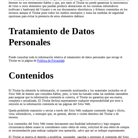
Internet no son enteramente fiables y que, por tanto el Titular no puede garantizar la inexistencia
de virus u otros elementos que puedan producir alteraciones en los sistemas informáticos
(software y hardware) del Usuario o en sus documentos electrónicos y ficheros contenidos en los
mismos aunque el Titular pone todos los medios necesarios y toma las medidas de seguridad
oportunas para evitar la presencia de estos elementos dañinos.
Tratamiento de Datos
Personales
Puede consultar toda la información relativa al tratamiento de datos personales que recoge el
Titular en la página de
Política de Privacidad
.
Contenidos
El Titular ha obtenido la información, el contenido multimedia y los materiales incluidos en el
Sitio Web de fuentes que considera fiables, pero, si bien ha tomado todas las medidas razonables
para asegurar que la información contenida es correcta, el Titular no garantiza que sea exacta,
completa o actualizada. El Titular declina expresamente cualquier responsabilidad por error u
omisión en la información contenida en las páginas del Sitio Web.
Queda prohibido transmitir o enviar a través del Sitio Web cualquier contenido ilegal o ilícito,
virus informáticos, o mensajes que, en general, afecten o violen derechos del Titular o de
terceros.
Los contenidos del Sitio Web tienen únicamente una finalidad informativa y bajo ninguna
circunstancia deben usarse ni considerarse como oferta de venta, solicitud de una oferta de compra
ni recomendación para realizar cualquier otra operación, salvo que así se indique expresamente.
El Titular se reserva el derecho a modificar, suspender, cancelar o restringir el contenido del Sitio