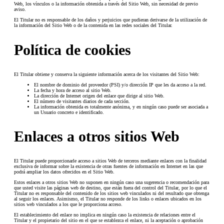
Web, los vínculos o la información obtenida a través del Sitio Web, sin necesidad de previo
aviso.
El Titular no es responsable de los daños y perjuicios que pudieran derivarse de la utilización de
la información del Sitio Web o de la contenida en las redes sociales del Titular.
Política de cookies
El Titular obtiene y conserva la siguiente información acerca de los visitantes del Sitio Web:
El nombre de dominio del proveedor (PSI) y/o dirección IP que les da acceso a la red.
La fecha y hora de acceso al sitio Web.
La dirección de Internet origen del enlace que dirige al sitio Web.
El número de visitantes diarios de cada sección.
La información obtenida es totalmente anónima, y en ningún caso puede ser asociada a
un Usuario concreto e identificado.
Enlaces a otros sitios Web
El Titular puede proporcionarle acceso a sitios Web de terceros mediante enlaces con la finalidad
exclusiva de informar sobre la existencia de otras fuentes de información en Internet en las que
podrá ampliar los datos ofrecidos en el Sitio Web.
Estos enlaces a otros sitios Web no suponen en ningún caso una sugerencia o recomendación para
que usted visite las páginas web de destino, que están fuera del control del Titular, por lo que el
Titular no es responsable del contenido de los sitios web vinculados ni del resultado que obtenga
al seguir los enlaces. Asimismo, el Titular no responde de los links o enlaces ubicados en los
sitios web vinculados a los que le proporciona acceso.
El establecimiento del enlace no implica en ningún caso la existencia de relaciones entre el
Titular y el propietario del sitio en el que se establezca el enlace, ni la aceptación o aprobación