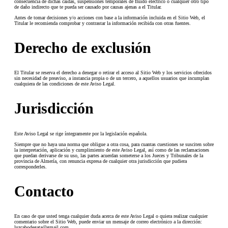
consecuencia de dichas caídas, suspensiones temporales de fluido eléctrico o cualquier otro tipo
de daño indirecto que te pueda ser causado por causas ajenas a el Titular.
Antes de tomar decisiones y/o acciones con base a la información incluida en el Sitio Web, el
Titular le recomienda comprobar y contrastar la información recibida con otras fuentes.
Derecho de exclusión
El Titular se reserva el derecho a denegar o retirar el acceso al Sitio Web y los servicios ofrecidos
sin necesidad de preaviso, a instancia propia o de un tercero, a aquellos usuarios que incumplan
cualquiera de las condiciones de este Aviso Legal.
Jurisdicción
Este Aviso Legal se rige íntegramente por la legislación española.
Siempre que no haya una norma que obligue a otra cosa, para cuantas cuestiones se susciten sobre
la interpretación, aplicación y cumplimiento de este Aviso Legal, así como de las reclamaciones
que puedan derivarse de su uso, las partes acuerdan someterse a los Jueces y Tribunales de la
provincia de Almería, con renuncia expresa de cualquier otra jurisdicción que pudiera
corresponderles.
Contacto
En caso de que usted tenga cualquier duda acerca de este Aviso Legal o quiera realizar cualquier
comentario sobre el Sitio Web, puede enviar un mensaje de correo electrónico a la dirección:
luzcabodegata@gmail.com