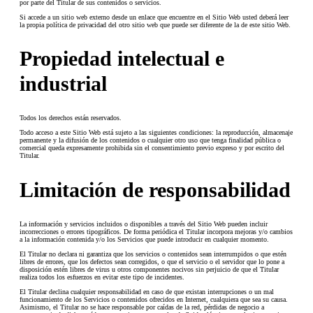
por parte del Titular de sus contenidos o servicios.
Si accede a un sitio web externo desde un enlace que encuentre en el Sitio Web usted deberá leer
la propia política de privacidad del otro sitio web que puede ser diferente de la de este sitio Web.
Propiedad intelectual e
industrial
Todos los derechos están reservados.
Todo acceso a este Sitio Web está sujeto a las siguientes condiciones: la reproducción, almacenaje
permanente y la difusión de los contenidos o cualquier otro uso que tenga finalidad pública o
comercial queda expresamente prohibida sin el consentimiento previo expreso y por escrito del
Titular.
Limitación de responsabilidad
La información y servicios incluidos o disponibles a través del Sitio Web pueden incluir
incorrecciones o errores tipográficos. De forma periódica el Titular incorpora mejoras y/o cambios
a la información contenida y/o los Servicios que puede introducir en cualquier momento.
El Titular no declara ni garantiza que los servicios o contenidos sean interrumpidos o que estén
libres de errores, que los defectos sean corregidos, o que el servicio o el servidor que lo pone a
disposición estén libres de virus u otros componentes nocivos sin perjuicio de que el Titular
realiza todos los esfuerzos en evitar este tipo de incidentes.
El Titular declina cualquier responsabilidad en caso de que existan interrupciones o un mal
funcionamiento de los Servicios o contenidos ofrecidos en Internet, cualquiera que sea su causa.
Asimismo, el Titular no se hace responsable por caídas de la red, pérdidas de negocio a