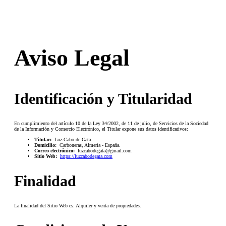
Aviso Legal
Identificación y Titularidad
En cumplimiento del artículo 10 de la Ley 34/2002, de 11 de julio, de Servicios de la Sociedad
de la Información y Comercio Electrónico, el Titular expone sus datos identificativos:
Titular:
Luz Cabo de Gata.
Domicilio:
Carboneras, Almería - España.
Correo electrónico:
luzcabodegata@gmail.com
Sitio Web:
https://luzcabodegata.com
Finalidad
La finalidad del Sitio Web es: Alquiler y venta de propiedades.