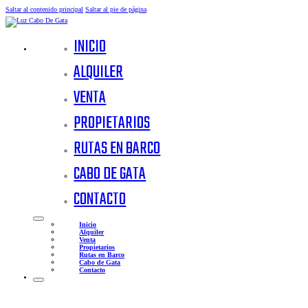
Saltar al contenido principal
Saltar al pie de página
INICIO
ALQUILER
VENTA
PROPIETARIOS
RUTAS EN BARCO
CABO DE GATA
CONTACTO
Inicio
Alquiler
Venta
Propietarios
Rutas en Barco
Cabo de Gata
Contacto