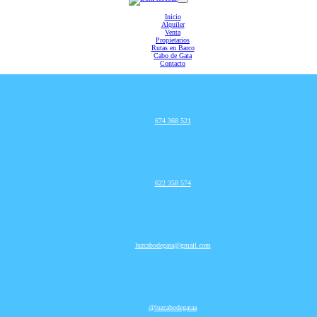
Inicio
Alquiler
Venta
Propietarios
Rutas en Barco
Cabo de Gata
Contacto
674 368 521
622 358 574
luzcabodegata@gmail.com
@luzcabodegataa