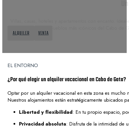
Un
Villas, casas, hoteles y apartamentos con encanto. Ideale
centros de los pueblos más icónicos del Cabo de Gat
ALQUILER
VENTA
EL ENTORNO
¿Por qué elegir un alquiler vacacional en Cabo de Gata?
Optar por un alquiler vacacional en esta zona es mucho m
Nuestros alojamientos están estratégicamente ubicados pa
Libertad y flexibilidad
: En tu propio espacio, pod
Privacidad absoluta
: Disfruta de la intimidad de 