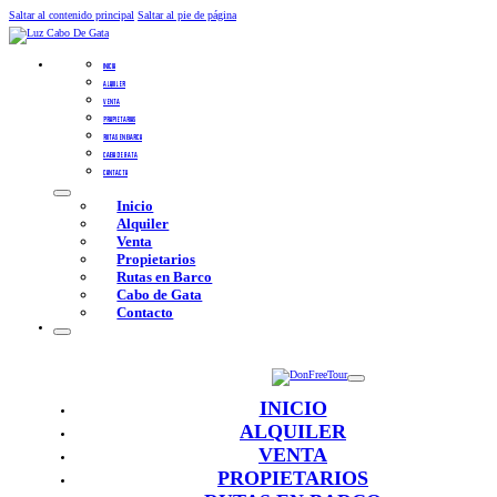
Saltar al contenido principal
Saltar al pie de página
INICIO
ALQUILER
VENTA
PROPIETARIOS
RUTAS EN BARCO
CABO DE GATA
CONTACTO
Inicio
Alquiler
Venta
Propietarios
Rutas en Barco
Cabo de Gata
Contacto
INICIO
ALQUILER
VENTA
PROPIETARIOS