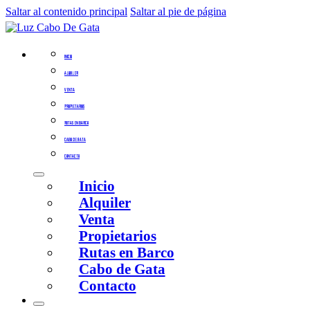
Saltar al contenido principal
Saltar al pie de página
INICIO
ALQUILER
VENTA
PROPIETARIOS
RUTAS EN BARCO
CABO DE GATA
CONTACTO
Inicio
Alquiler
Venta
Propietarios
Rutas en Barco
Cabo de Gata
Contacto