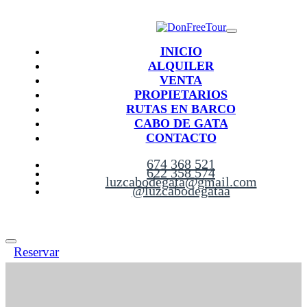
INICIO
ALQUILER
VENTA
PROPIETARIOS
RUTAS EN BARCO
CABO DE GATA
CONTACTO
674 368 521
622 358 574
luzcabodegata@gmail.com
@luzcabodegataa
Reservar