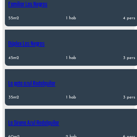
Familiar Las Negras
55m2
1 hab
4 pers
Dúplex Las Negras
45m2
1 hab
3 pers
La gata azul Rodalquilar
35m2
1 hab
3 pers
La Sirena Azul Rodalquilar
60m2
2 hab
6 pers