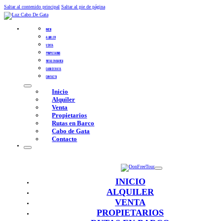
Saltar al contenido principal
Saltar al pie de página
INICIO
ALQUILER
VENTA
PROPIETARIOS
RUTAS EN BARCO
CABO DE GATA
CONTACTO
Inicio
Alquiler
Venta
Propietarios
Rutas en Barco
Cabo de Gata
Contacto
INICIO
ALQUILER
VENTA
PROPIETARIOS