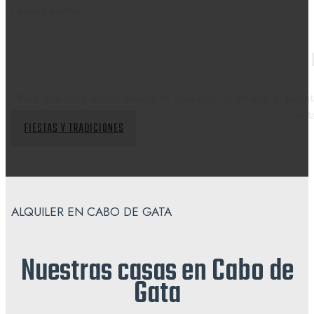
Fiestas y eventos
Para que no pierdas detalle te dejamos un enlace al Ayun
est
FIESTAS Y TRADICIONES
ALQUILER EN CABO DE GATA
Nuestras casas en Cabo de
Gata