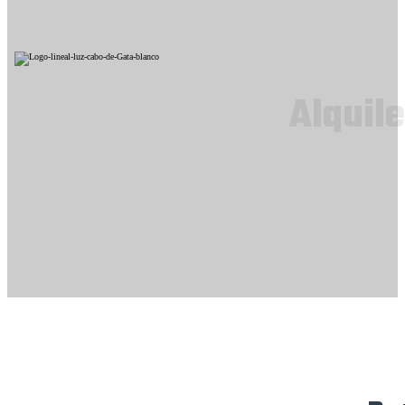
Alquile
Rutas en Barco
Alquiler de barcos