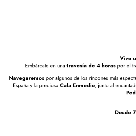
Vive u
Embárcate en una
travesía de 4 horas
por el t
Navegaremos
por algunos de los rincones más especta
España y la preciosa
Cala Enmedio
, junto al encant
Ped
Desde 7