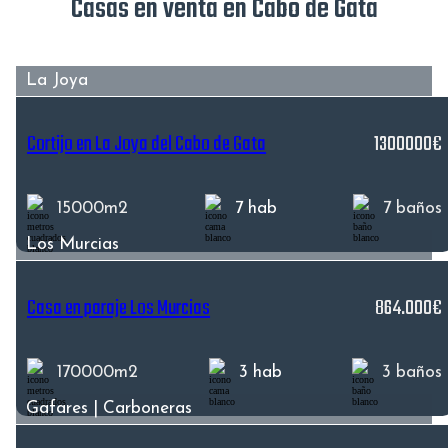
Casas en venta en Cabo de Gata
La Joya
Cortijo en La Joya del Cabo de Gata
1300000€
15000m2
7 hab
7 baños
Los Murcias
Casa en paraje Los Murcias
864.000€
170000m2
3 hab
3 baños
Gafares | Carboneras