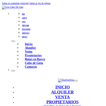
Saltar al contenido principal
Saltar al pie de página
INICIO
ALQUILER
VENTA
PROPIETARIOS
RUTAS EN BARCO
CABO DE GATA
CONTACTO
Inicio
Alquiler
Venta
Propietarios
Rutas en Barco
Cabo de Gata
Contacto
INICIO
ALQUILER
VENTA
PROPIETARIOS