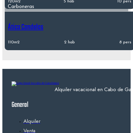
120m2
5 hab
10 pers
Carboneras
Ático Candelas
110m2
2 hab
8 pers
Alquiler vacacional en Cabo de Gata
General
Alquiler
Venta