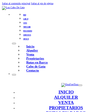
Saltar al contenido principal
Saltar al pie de página
INICIO
ALQUILER
VENTA
PROPIETARIOS
RUTAS EN BARCO
CABO DE GATA
CONTACTO
Inicio
Alquiler
Venta
Propietarios
Rutas en Barco
Cabo de Gata
Contacto
INICIO
ALQUILER
VENTA
PROPIETARIOS