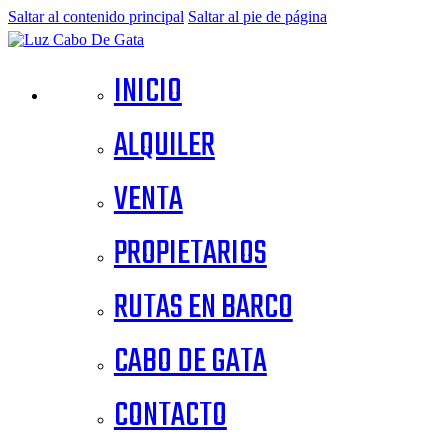
Saltar al contenido principal
Saltar al pie de página
INICIO
ALQUILER
VENTA
PROPIETARIOS
RUTAS EN BARCO
CABO DE GATA
CONTACTO