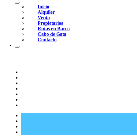
Inicio
Alquiler
Venta
Propietarios
Rutas en Barco
Cabo de Gata
Contacto