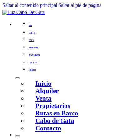
Saltar al contenido principal
Saltar al pie de página
INICIO
ALQUILER
VENTA
PROPIETARIOS
RUTAS EN BARCO
CABO DE GATA
CONTACTO
Inicio
Alquiler
Venta
Propietarios
Rutas en Barco
Cabo de Gata
Contacto