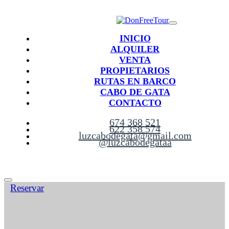
INICIO
ALQUILER
VENTA
PROPIETARIOS
RUTAS EN BARCO
CABO DE GATA
CONTACTO
674 368 521
622 358 574
luzcabodegata@gmail.com
@luzcabodegataa
Reservar